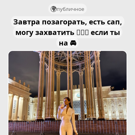
публичное
Завтра позагорать, есть сап,
могу захватить 🏄🏼‍♀️ если ты
на 🚘