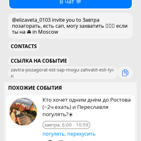
В чат 💬
@elizaveta_0103 invite you to Завтра
позагорать, есть сап, могу захватить 🏄🏼‍♀️ если
ты на 🚘 in Moscow
CONTACTS
ССЫЛКА НА СОБЫТИЕ
zavtra-pozagorat-est-sap-mogu-zahvatit-esli-tyi-
n
ПОХОЖИЕ СОБЫТИЯ
Кто хочет одним днём до Ростова
(~2ч ехать) и Переславля
погулять?☀️
завтра, 6:00 - 10:59
погулять, перекусить