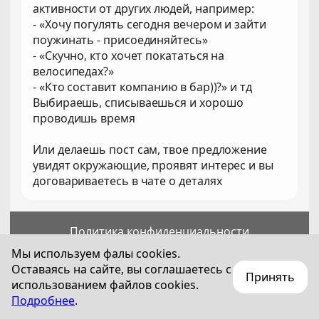
активности от других людей, например:
- «Хочу погулять сегодня вечером и зайти
поужинать - присоединяйтесь»
- «Скучно, кто хочет покататься на
велосипедах?»
- «Кто составит компанию в бар))?» и тд
Выбираешь, списываешься и хорошо
проводишь время
Или делаешь пост сам, твое предложение
увидят окружающие, проявят интерес и вы
договариваетесь в чате о деталях
Политика конфиденциальности
Пользовательское соглашение
Мы используем фалы cookies.
Оставаясь на сайте, вы соглашаетесь с
Принять
Для лиц старше 18 лет
использованием файлов cookies.
© 2018—
2026
Technization Pro SA
Подробнее
.