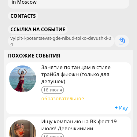
in Moscow
CONTACTS
ССЫЛКА НА СОБЫТИЕ
vyipit-i-potantsevat-gde-nibud-tolko-devushki-0
4
ПОХОЖИЕ СОБЫТИЯ
Занятие по танцам в стиле
трайбл фьюжн (только для
девушек)
18 июля
образовательное
+ Иду
Ищу компанию на ВК фест 19
июля! Девочкиииии
18 июля