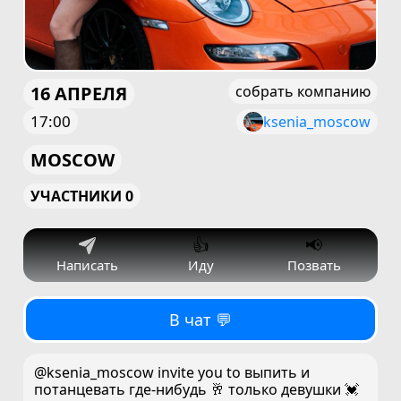
16 АПРЕЛЯ
собрать компанию
17:00
ksenia_moscow
MOSCOW
УЧАСТНИКИ 0
👍
📢
Написать
Иду
Позвать
В чат 💬
@ksenia_moscow invite you to выпить и
потанцевать где-нибудь 🥂 только девушки 💓