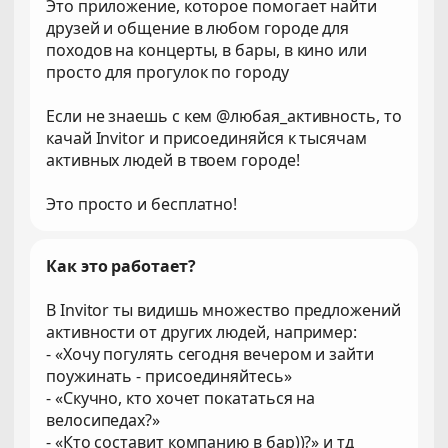
Это приложение, которое помогает найти
друзей и общение в любом городе для
походов на концерты, в бары, в кино или
просто для прогулок по городу
Если не знаешь с кем @любая_активность, то
качай Invitor и присоединяйся к тысячам
активных людей в твоем городе!
Это просто и бесплатно!
Как это работает?
В Invitor ты видишь множество предложений
активности от других людей, например:
- «Хочу погулять сегодня вечером и зайти
поужинать - присоединяйтесь»
- «Скучно, кто хочет покататься на
велосипедах?»
- «Кто составит компанию в бар))?» и тд