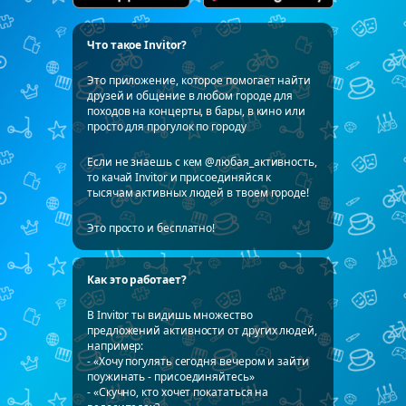
Что такое Invitor?
Это приложение, которое помогает найти
друзей и общение в любом городе для
походов на концерты, в бары, в кино или
просто для прогулок по городу
Если не знаешь с кем @любая_активность,
то качай Invitor и присоединяйся к
тысячам активных людей в твоем городе!
Это просто и бесплатно!
Как это работает?
В Invitor ты видишь множество
предложений активности от других людей,
например:
- «Хочу погулять сегодня вечером и зайти
поужинать - присоединяйтесь»
- «Скучно, кто хочет покататься на