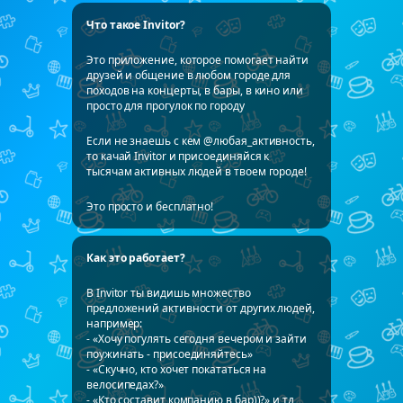
Что такое Invitor?
Это приложение, которое помогает найти
друзей и общение в любом городе для
походов на концерты, в бары, в кино или
просто для прогулок по городу
Если не знаешь с кем @любая_активность,
то качай Invitor и присоединяйся к
тысячам активных людей в твоем городе!
Это просто и бесплатно!
Как это работает?
В Invitor ты видишь множество
предложений активности от других людей,
например:
- «Хочу погулять сегодня вечером и зайти
поужинать - присоединяйтесь»
- «Скучно, кто хочет покататься на
велосипедах?»
- «Кто составит компанию в бар))?» и тд