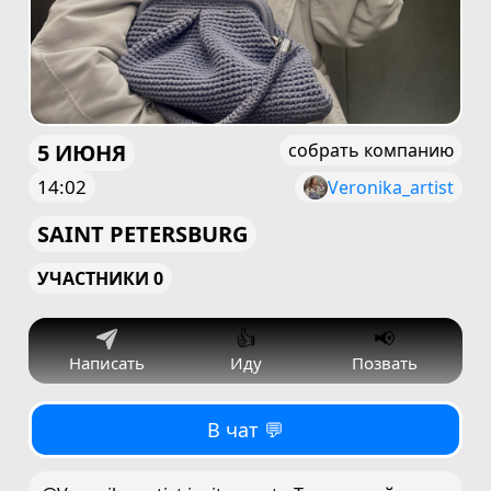
5 ИЮНЯ
собрать компанию
14:02
Veronika_artist
SAINT PETERSBURG
УЧАСТНИКИ 0
👍
📢
Написать
Иду
Позвать
В чат 💬