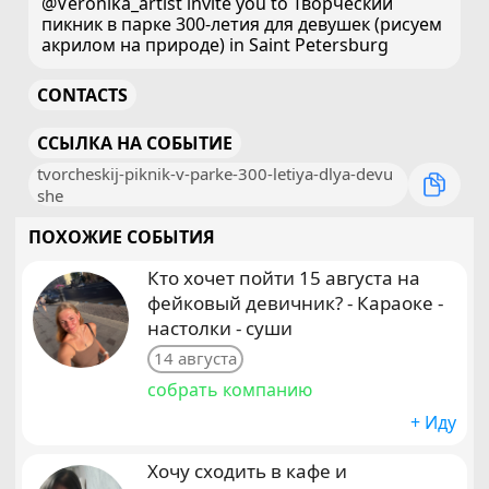
@Veronika_artist invite you to Творческий
пикник в парке 300-летия для девушек (рисуем
акрилом на природе) in Saint Petersburg
CONTACTS
ССЫЛКА НА СОБЫТИЕ
tvorcheskij-piknik-v-parke-300-letiya-dlya-devu
she
ПОХОЖИЕ СОБЫТИЯ
Кто хочет пойти 15 августа на
фейковый девичник? - Караоке -
настолки - суши
14 августа
собрать компанию
+ Иду
Хочу сходить в кафе и