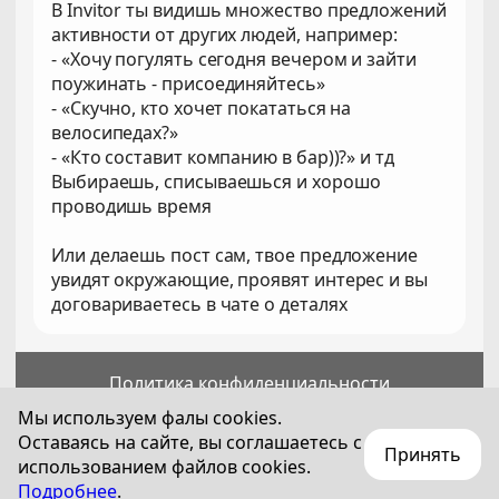
В Invitor ты видишь множество предложений
активности от других людей, например:
- «Хочу погулять сегодня вечером и зайти
поужинать - присоединяйтесь»
- «Скучно, кто хочет покататься на
велосипедах?»
- «Кто составит компанию в бар))?» и тд
Выбираешь, списываешься и хорошо
проводишь время
Или делаешь пост сам, твое предложение
увидят окружающие, проявят интерес и вы
договариваетесь в чате о деталях
Политика конфиденциальности
Пользовательское соглашение
Мы используем фалы cookies.
Оставаясь на сайте, вы соглашаетесь с
Принять
Для лиц старше 18 лет
использованием файлов cookies.
© 2018—
2026
Technization Pro SA
Подробнее
.