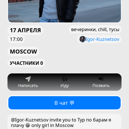
17 АПРЕЛЯ
вечеринки, chill, тусы
17:00
Igor-Kuznetsov
MOSCOW
УЧАСТНИКИ 0
👍
📢
Написать
Иду
Позвать
В чат 💬
@Igor-Kuznetsov invite you to Тур по барам я
плачу 😁 only girl in Moscow