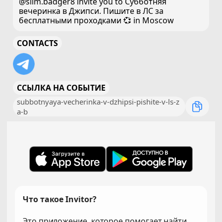
@slim.badger8 invite you to Субботняя
вечеринка в Джипси. Пишите в ЛС за
бесплатными проходками 💞 in Moscow
CONTACTS
ССЫЛКА НА СОБЫТИЕ
subbotnyaya-vecherinka-v-dzhipsi-pishite-v-ls-z
a-b
Что такое Invitor?
Это приложение, которое помогает найти