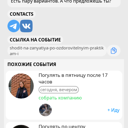
Есть пару вариантов. А что предложешь ты?
CONTACTS
ССЫЛКА НА СОБЫТИЕ
shodit-na-zanyatiya-po-ozdorovitelnyim-praktik
am-i
ПОХОЖИЕ СОБЫТИЯ
Погулять в пятницу после 17
часов
сегодня, вечером
собрать компанию
+ Иду
Погулять по центру