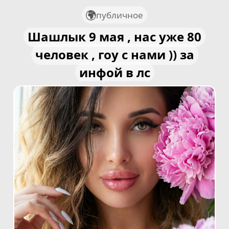
публичное
Шашлык 9 мая , нас уже 80
человек , гоу с нами )) за
инфой в лс