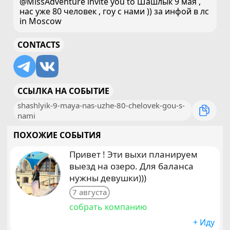
@MissAdventure invite you to Шашлык 9 мая ,
нас уже 80 человек , гоу с нами )) за инфой в лс
in Moscow
CONTACTS
ССЫЛКА НА СОБЫТИЕ
shashlyik-9-maya-nas-uzhe-80-chelovek-gou-s-
nami
ПОХОЖИЕ СОБЫТИЯ
Привет ! Эти выхи планируем
выезд на озеро. Для баланса
нужны девушки)))
7 августа
собрать компанию
+ Иду