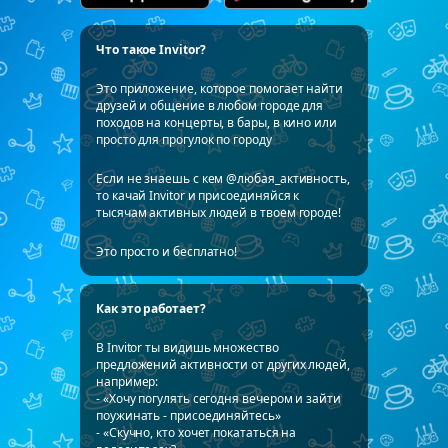
Что такое Invitor?
Это приложение, которое помогает найти
друзей и общение в любом городе для
походов на концерты, в бары, в кино или
просто для прогулок по городу
Если не знаешь с кем @любая_активность,
то качай Invitor и присоединяйся к
тысячам активных людей в твоем городе!
Это просто и бесплатно!
Как это работает?
В Invitor ты видишь множество
предложений активности от других людей,
например:
- «Хочу погулять сегодня вечером и зайти
поужинать - присоединяйтесь»
- «Скучно, кто хочет покататься на