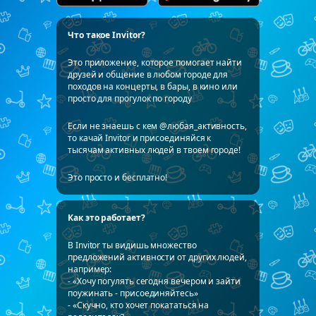
Что такое Invitor?
Это приложение, которое помогает найти
друзей и общение в любом городе для
походов на концерты, в бары, в кино или
просто для прогулок по городу
Если не знаешь с кем @любая_активность,
то качай Invitor и присоединяйся к
тысячам активных людей в твоем городе!
Это просто и бесплатно!
Как это работает?
В Invitor ты видишь множество
предложений активности от других людей,
например:
- «Хочу погулять сегодня вечером и зайти
поужинать - присоединяйтесь»
- «Скучно, кто хочет покататься на