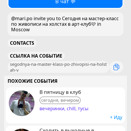
В чат 💬
@mari.po invite you to Сегодня на мастер-класс
по живописи на холстах в арт-клуб🩷 in
Moscow
CONTACTS
ССЫЛКА НА СОБЫТИЕ
segodnya-na-master-klass-po-zhivopisi-na-holst
ah-v
ПОХОЖИЕ СОБЫТИЯ
В пятницу в клуб
сегодня, вечером
вечеринки, chill, тусы
+ Иду
Сходить в выходные в