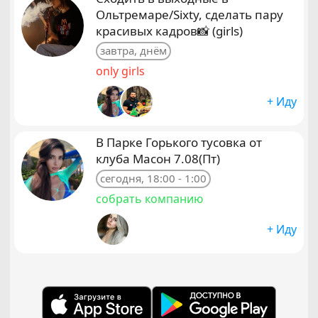
Ольтремаре/Sixty, сделать пару
красивых кадров📸 (girls)
завтра, днём
only girls
+ Иду
В Парке Горького тусовка от
клуба Масон 7.08(Пт)
сегодня, 18:00 - 1:00
собрать компанию
+ Иду