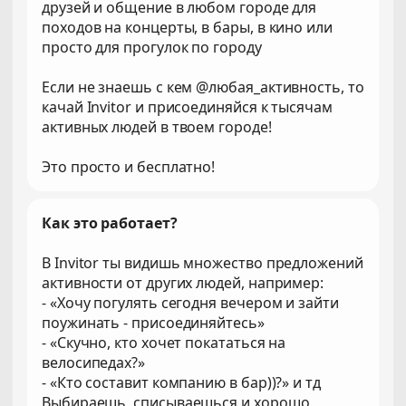
друзей и общение в любом городе для
походов на концерты, в бары, в кино или
просто для прогулок по городу
Если не знаешь с кем @любая_активность, то
качай Invitor и присоединяйся к тысячам
активных людей в твоем городе!
Это просто и бесплатно!
Как это работает?
В Invitor ты видишь множество предложений
активности от других людей, например:
- «Хочу погулять сегодня вечером и зайти
поужинать - присоединяйтесь»
- «Скучно, кто хочет покататься на
велосипедах?»
- «Кто составит компанию в бар))?» и тд
Выбираешь, списываешься и хорошо