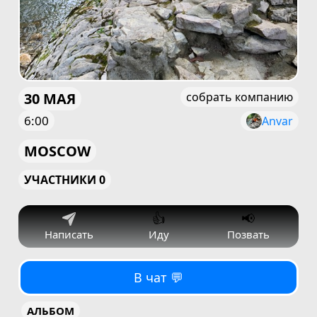
30 МАЯ
собрать компанию
6:00
Anvar
MOSCOW
УЧАСТНИКИ 0
👍
📢
Написать
Иду
Позвать
В чат 💬
АЛЬБОМ