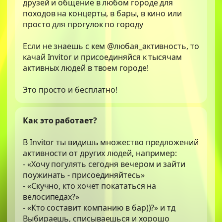
друзей и общение в любом городе для
походов на концерты, в бары, в кино или
просто для прогулок по городу
Если не знаешь с кем @любая_активность, то
качай Invitor и присоединяйся к тысячам
активных людей в твоем городе!
Это просто и бесплатно!
Как это работает?
В Invitor ты видишь множество предложений
активности от других людей, например:
- «Хочу погулять сегодня вечером и зайти
поужинать - присоединяйтесь»
- «Скучно, кто хочет покататься на
велосипедах?»
- «Кто составит компанию в бар))?» и тд
Выбираешь, списываешься и хорошо