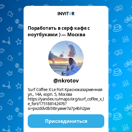
Поработать в серф кафе с
ноутбуками ) — Москва
@nkrotov
Surf Coffee X Le Fort Красноказарменная
ул., 14А, корп. 5, Москва
https://yandex.ru/maps/org/surf_coffee_x_l
e_fort/175188142476?
si=pxzddv0b5t6ryawe7a7p4bh2pw
Присоединиться