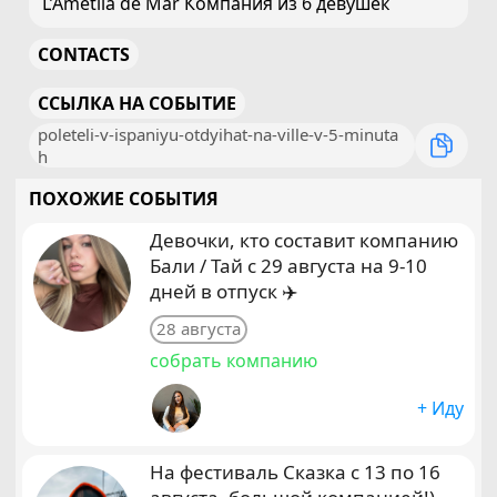
L’Ametlla de Mar Компания из 6 девушек
CONTACTS
ССЫЛКА НА СОБЫТИЕ
poleteli-v-ispaniyu-otdyihat-na-ville-v-5-minuta
h
ПОХОЖИЕ СОБЫТИЯ
Девочки, кто составит компанию
Бали / Тай с 29 августа на 9-10
дней в отпуск ✈️
28 августа
собрать компанию
+ Иду
На фестиваль Сказка с 13 по 16