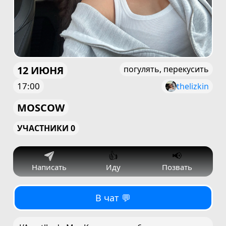
12 ИЮНЯ
погулять, перекусить
17:00
thelizkin
MOSCOW
УЧАСТНИКИ 0
👍
📢
Написать
Иду
Позвать
В чат 💬