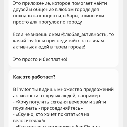
Это приложение, которое помогает найти
друзей и общение в любом городе для
походов на концерты, в бары, в кино или
просто для прогулок по городу
Если не знаешь с кем @любая_активность, то
качай Invitor и присоединяйся к тысячам
активных людей в твоем городе!
Это просто и бесплатно!
Как это работает?
В Invitor ты видишь множество предложений
активности от других людей, например:
- «Хочу погулять сегодня вечером и зайти
поужинать - присоединяйтесь»
- «Скучно, кто хочет покататься на
велосипедах?»
- «Кто составит компанию в бар))?» и тд