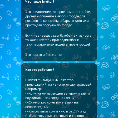
Что такое Invitor?
Это приложение, которое помогает найти
друзей и общение в любом городе для
походов на концерты, в бары, в кино или
просто для прогулок по городу
Если не знаешь с кем @любая_активность,
то качай Invitor и присоединяйся к
тысячам активных людей в твоем городе!
Это просто и бесплатно!
Как это работает?
В Invitor ты видишь множество
предложений активности от других людей,
например:
- «Хочу погулять сегодня вечером и зайти
поужинать - присоединяйтесь»
- «Скучно, кто хочет покататься на
велосипедах?»
- «Кто составит компанию в бар))?» и тд
Выбираешь, списываешься и хорошо