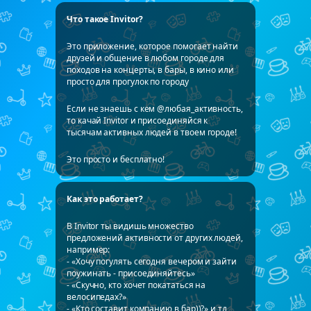
Что такое Invitor?
Это приложение, которое помогает найти
друзей и общение в любом городе для
походов на концерты, в бары, в кино или
просто для прогулок по городу
Если не знаешь с кем @любая_активность,
то качай Invitor и присоединяйся к
тысячам активных людей в твоем городе!
Это просто и бесплатно!
Как это работает?
В Invitor ты видишь множество
предложений активности от других людей,
например:
- «Хочу погулять сегодня вечером и зайти
поужинать - присоединяйтесь»
- «Скучно, кто хочет покататься на
велосипедах?»
- «Кто составит компанию в бар))?» и тд