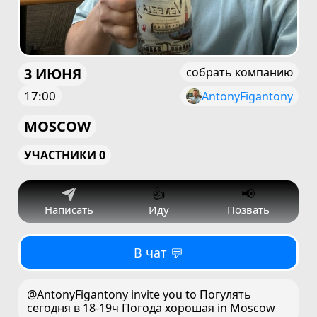
3 ИЮНЯ
собрать компанию
17:00
AntonyFigantony
MOSCOW
УЧАСТНИКИ 0
👍
📢
Написать
Иду
Позвать
В чат 💬
@AntonyFigantony invite you to Погулять
сегодня в 18-19ч Погода хорошая in Moscow