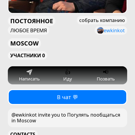
ПОСТОЯННОЕ
собрать компанию
ЛЮБОЕ ВРЕМЯ
ewkinkot
MOSCOW
УЧАСТНИКИ 0
👍
📢
Написать
Иду
Позвать
В чат 💬
@ewkinkot invite you to Погулять пообщаться
in Moscow
CONTACTS