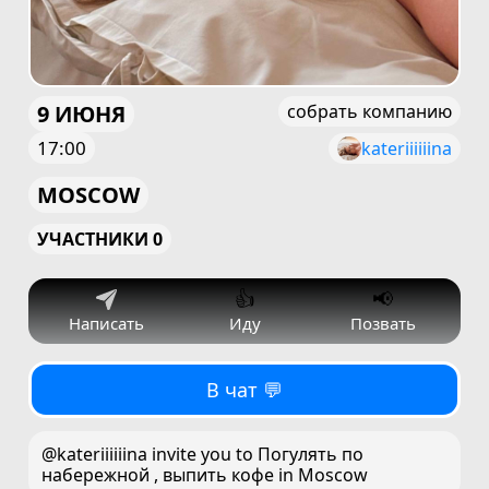
9 ИЮНЯ
собрать компанию
17:00
kateriiiiiina
MOSCOW
УЧАСТНИКИ 0
👍
📢
Написать
Иду
Позвать
В чат 💬
@kateriiiiiina invite you to Погулять по
набережной , выпить кофе in Moscow