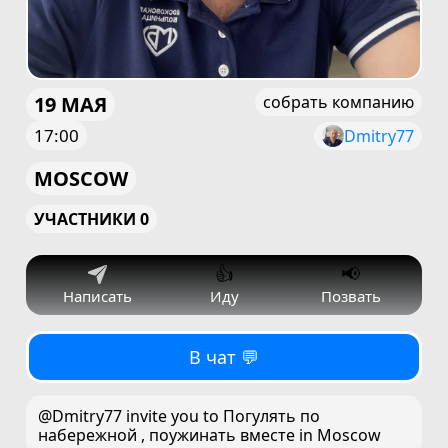
19 МАЯ
собрать компанию
17:00
Dmitry77
MOSCOW
УЧАСТНИКИ 0
👍
📢
Написать
Иду
Позвать
В чат 💬
@Dmitry77 invite you to Погулять по
набережной , поужинать вместе in Moscow