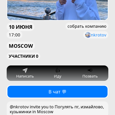
10 ИЮНЯ
собрать компанию
17:00
nkrotov
MOSCOW
УЧАСТНИКИ 0
👍
📢
Написать
Иду
Позвать
В чат 💬
@nkrotov invite you to Погулять пг, измайлово,
кузьминки in Moscow