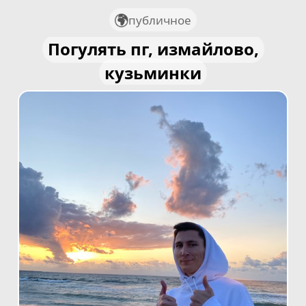
публичное
Погулять пг, измайлово,
кузьминки