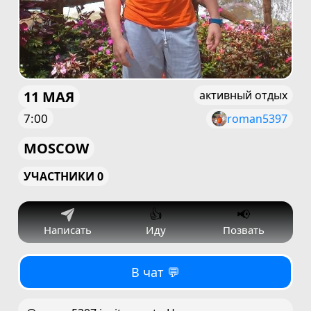
11 МАЯ
активный отдых
7:00
roman5397
MOSCOW
УЧАСТНИКИ 0
👍
📢
Написать
Иду
Позвать
В чат 💬