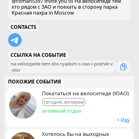
@roman5397 invite you to На велосипеде тем
кто рядом с ЗАО и поехать в сторону парка
Красная пахра in Moscow
CONTACTS
ССЫЛКА НА СОБЫТИЕ
na-velosipede-tem-kto-ryadom-s-zao-i-poehat-v
-stor
ПОХОЖИЕ СОБЫТИЯ
Покататься на велосипеде (ЮАО)
сегодня, вечером
активный отдых
+ Иду
Хотелось бы на выходных