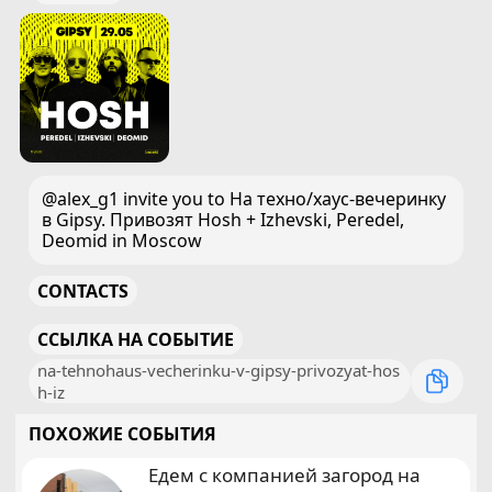
@alex_g1 invite you to На техно/хаус-вечеринку
в Gipsy. Привозят Hosh + Izhevski, Peredel,
Deomid in Moscow
CONTACTS
ССЫЛКА НА СОБЫТИЕ
na-tehnohaus-vecherinku-v-gipsy-privozyat-hos
h-iz
ПОХОЖИЕ СОБЫТИЯ
Едем с компанией загород на