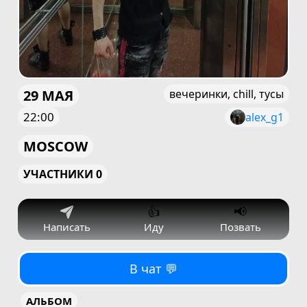
29 МАЯ
вечеринки, chill, тусы
22:00
alex_g1
MOSCOW
УЧАСТНИКИ 0
👍
📢
Написать
Иду
Позвать
В чат 💬
АЛЬБОМ