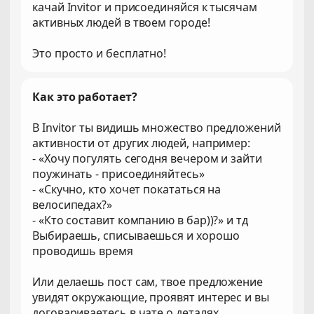
качай Invitor и присоединяйся к тысячам
активных людей в твоем городе!
Это просто и бесплатно!
Как это работает?
В Invitor ты видишь множество предложений
активности от других людей, например:
- «Хочу погулять сегодня вечером и зайти
поужинать - присоединяйтесь»
- «Скучно, кто хочет покататься на
велосипедах?»
- «Кто составит компанию в бар))?» и тд
Выбираешь, списываешься и хорошо
проводишь время
Или делаешь пост сам, твое предложение
увидят окружающие, проявят интерес и вы
договариваетесь в чате о деталях