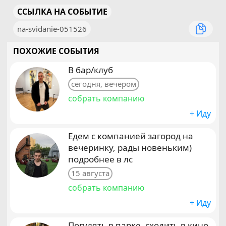
ССЫЛКА НА СОБЫТИЕ
na-svidanie-051526
ПОХОЖИЕ СОБЫТИЯ
В бар/клуб
сегодня, вечером
собрать компанию
+ Иду
Едем с компанией загород на
вечеринку, рады новеньким)
подробнее в лс
15 августа
собрать компанию
+ Иду
Погулять в парке, сходить в кино,