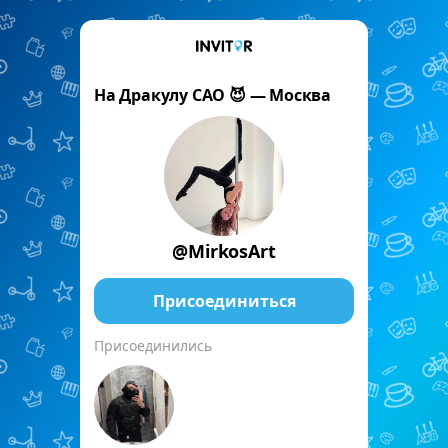
На Дракулу САО 😈 — Москва
@MirkosArt
Присоединиться
Присоединились