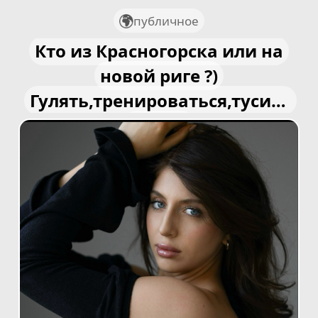
публичное
Кто из Красногорска или на
новой риге ?)
Гулять,тренироваться,тусить
вместе