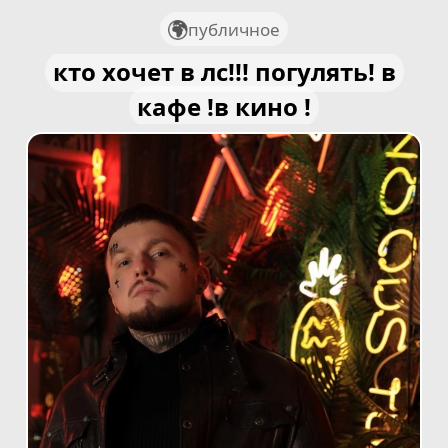
публичное
кто хочет в лс!!! погулять! в
кафе !в кино !