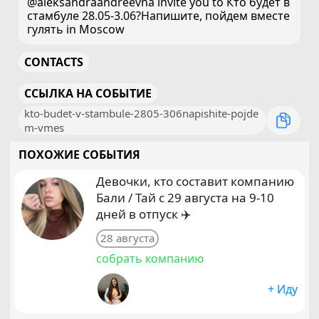
@aleksandraandreevna invite you to Кто будет в
стамбуле 28.05-3.06?Напишите, пойдем вместе
гулять in Moscow
CONTACTS
ССЫЛКА НА СОБЫТИЕ
kto-budet-v-stambule-2805-306napishite-pojde
m-vmes
ПОХОЖИЕ СОБЫТИЯ
Девочки, кто составит компанию
Бали / Тай с 29 августа на 9-10
дней в отпуск ✈️
28 августа
собрать компанию
+ Иду