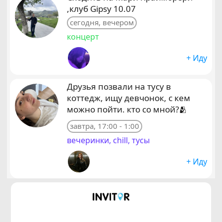
,клуб Gipsy 10.07
сегодня, вечером
концерт
+ Иду
Друзья позвали на тусу в
коттедж, ищу девчонок, с кем
можно пойти. кто со мной?🫂
завтра, 17:00 - 1:00
вечеринки, chill, тусы
+ Иду