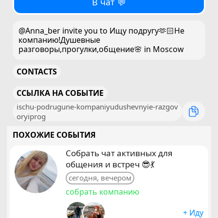
В чат 💬
@Anna_ber invite you to Ищу подругу🫶🏻Не
компанию!Душевные
разговоры,прогулки,общение🌸 in Moscow
CONTACTS
ССЫЛКА НА СОБЫТИЕ
ischu-podrugune-kompaniyudushevnyie-razgov
oryiprog
ПОХОЖИЕ СОБЫТИЯ
Собрать чат активных для
общения и встреч 😎💃
сегодня, вечером
собрать компанию
+ Иду