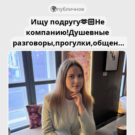
публичное
Ищу подругу🫶🏻Не
компанию!Душевные
разговоры,прогулки,общение
🌸