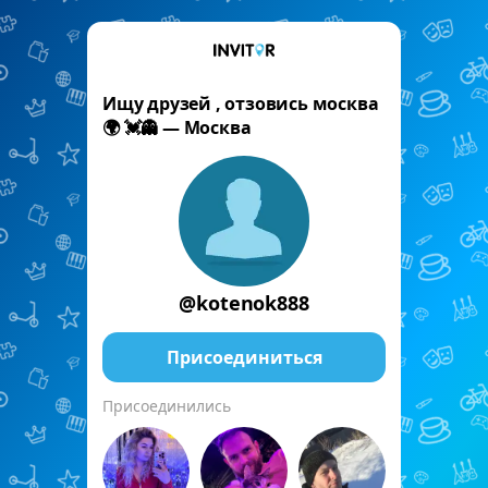
Ищу друзей , отзовись москва
🌍 💓👻 — Москва
@kotenok888
Присоединиться
Присоединились