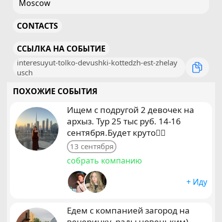
Moscow
CONTACTS
ССЫЛКА НА СОБЫТИЕ
interesuyut-tolko-devushki-kottedzh-est-zhelay
usch
ПОХОЖИЕ СОБЫТИЯ
Ищем с подругой 2 девочек на
архыз. Тур 25 тыс руб. 14-16
сентября.Будет круто❤️‍🔥
13 сентября
собрать компанию
+ Иду
Едем с компанией загород на
вечеринку, рады новеньким)