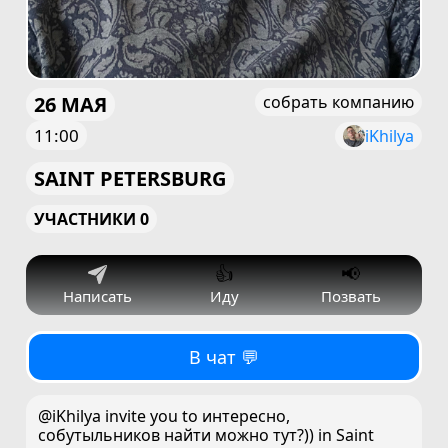
26 МАЯ
собрать компанию
11:00
iKhilya
SAINT PETERSBURG
УЧАСТНИКИ 0
👍
📢
Написать
Иду
Позвать
В чат 💬
@iKhilya invite you to интересно,
собутыльников найти можно тут?)) in Saint