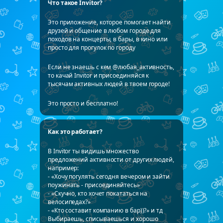
Что такое Invitor?
Это приложение, которое помогает найти
друзей и общение в любом городе для
походов на концерты, в бары, в кино или
просто для прогулок по городу
Если не знаешь с кем @любая_активность,
то качай Invitor и присоединяйся к
тысячам активных людей в твоем городе!
Это просто и бесплатно!
Как это работает?
В Invitor ты видишь множество
предложений активности от других людей,
например:
- «Хочу погулять сегодня вечером и зайти
поужинать - присоединяйтесь»
- «Скучно, кто хочет покататься на
велосипедах?»
- «Кто составит компанию в бар))?» и тд
Выбираешь, списываешься и хорошо