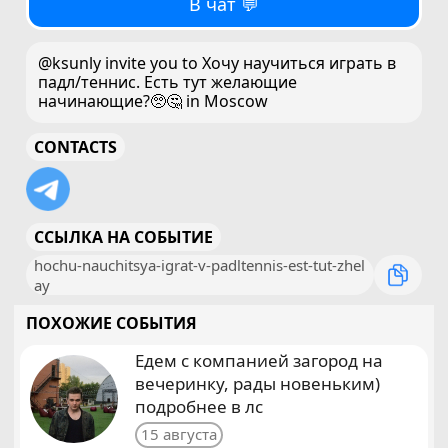
В чат 💬
@ksunly invite you to Хочу научиться играть в
падл/теннис. Есть тут желающие
начинающие?🥺🤔 in Moscow
CONTACTS
ССЫЛКА НА СОБЫТИЕ
hochu-nauchitsya-igrat-v-padltennis-est-tut-zhel
ay
ПОХОЖИЕ СОБЫТИЯ
Едем с компанией загород на
вечеринку, рады новеньким)
подробнее в лс
15 августа