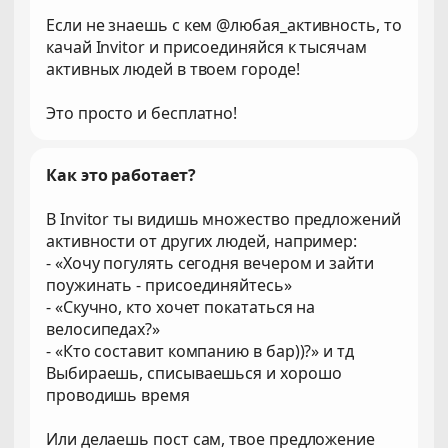
Если не знаешь с кем @любая_активность, то
качай Invitor и присоединяйся к тысячам
активных людей в твоем городе!
Это просто и бесплатно!
Как это работает?
В Invitor ты видишь множество предложений
активности от других людей, например:
- «Хочу погулять сегодня вечером и зайти
поужинать - присоединяйтесь»
- «Скучно, кто хочет покататься на
велосипедах?»
- «Кто составит компанию в бар))?» и тд
Выбираешь, списываешься и хорошо
проводишь время
Или делаешь пост сам, твое предложение