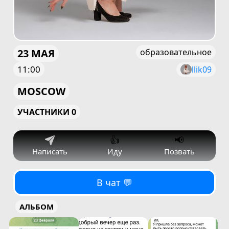
23 МАЯ
образовательное
11:00
llik09
MOSCOW
УЧАСТНИКИ 0
👍
📢
Написать
Иду
Позвать
В чат 💬
АЛЬБОМ