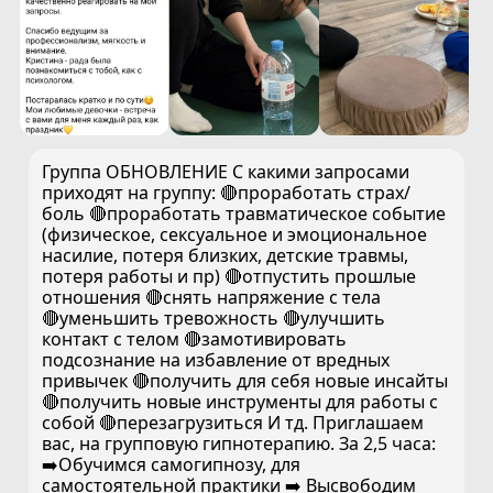
Группа ОБНОВЛЕНИЕ С какими запросами
приходят на группу: 🔴проработать страх/
боль 🔴проработать травматическое событие
(физическое, сексуальное и эмоциональное
насилие, потеря близких, детские травмы,
потеря работы и пр) 🔴отпустить прошлые
отношения 🔴снять напряжение с тела
🔴уменьшить тревожность 🔴улучшить
контакт с телом 🔴замотивировать
подсознание на избавление от вредных
привычек 🔴получить для себя новые инсайты
🔴получить новые инструменты для работы с
собой 🔴перезагрузиться И тд. Приглашаем
вас, на групповую гипнотерапию. За 2,5 часа:
➡️Обучимся самогипнозу, для
самостоятельной практики ➡️ Высвободим