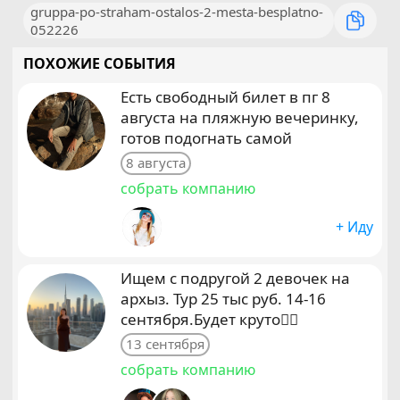
gruppa-po-straham-ostalos-2-mesta-besplatno-
052226
ПОХОЖИЕ СОБЫТИЯ
Есть свободный билет в пг 8
августа на пляжную вечеринку,
готов подогнать самой
8 августа
собрать компанию
+ Иду
Ищем с подругой 2 девочек на
архыз. Тур 25 тыс руб. 14-16
сентября.Будет круто❤️‍🔥
13 сентября
собрать компанию