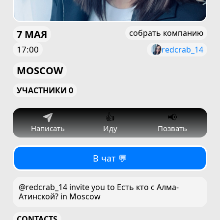
7 МАЯ
собрать компанию
17:00
redcrab_14
MOSCOW
УЧАСТНИКИ 0
👍
📢
Написать
Иду
Позвать
В чат 💬
@redcrab_14 invite you to Есть кто с Алма-
Атинской? in Moscow
CONTACTS