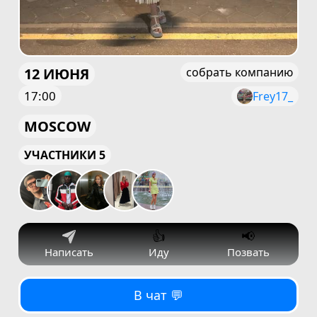
12 ИЮНЯ
собрать компанию
17:00
Frey17_
MOSCOW
УЧАСТНИКИ 5
👍
📢
Написать
Иду
Позвать
В чат 💬