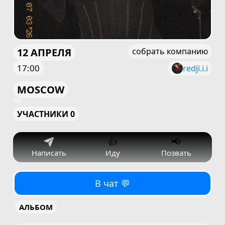
12 АПРЕЛЯ
собрать компанию
17:00
redji.i.i
MOSCOW
УЧАСТНИКИ 0
👍
📢
Написать
Иду
Позвать
В чат 💬
АЛЬБОМ