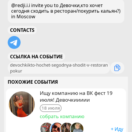
@redji.i.i invite you to Девочки,кто хочет
сегодня сходить в ресторан/покурить кальян?)
in Moscow
CONTACTS
ССЫЛКА НА СОБЫТИЕ
devochkikto-hochet-segodnya-shodit-v-restoran
pokur
ПОХОЖИЕ СОБЫТИЯ
Ищу компанию на ВК фест 19
июля! Девочкиииии
18 июля
собрать компанию
+ Иду