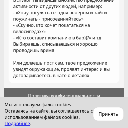
В Invitor ты видишь множество предложений
активности от других людей, например:
- «Хочу погулять сегодня вечером и зайти
поужинать - присоединяйтесь»
- «Скучно, кто хочет покататься на
велосипедах?»
- «Кто составит компанию в бар))?» и тд
Выбираешь, списываешься и хорошо
проводишь время
Или делаешь пост сам, твое предложение
увидят окружающие, проявят интерес и вы
договариваетесь в чате о деталях
Политика конфиденциальности
Пользовательское соглашение
Мы используем фалы cookies.
Оставаясь на сайте, вы соглашаетесь с
Принять
Для лиц старше 18 лет
использованием файлов cookies.
© 2018—
2026
Technization Pro SA
Подробнее
.