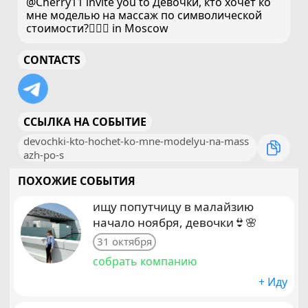
@Cherry11 invite you to Девочки, кто хочет ко
мне моделью на массаж по символической
стоимости?💆🏻‍♀️ in Moscow
CONTACTS
ССЫЛКА НА СОБЫТИЕ
devochki-kto-hochet-ko-mne-modelyu-na-mass
azh-po-s
ПОХОЖИЕ СОБЫТИЯ
ищу попутчицу в малайзию
начало ноября, девочки👙🌸
31 октября
собрать компанию
+ Иду