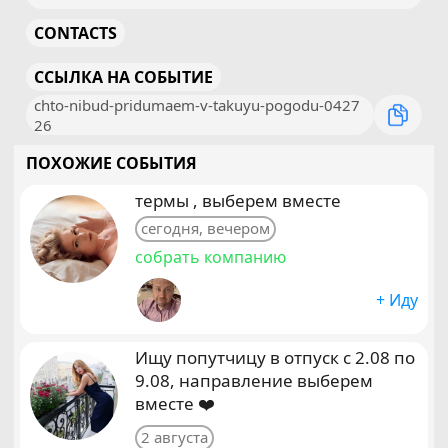
CONTACTS
ССЫЛКА НА СОБЫТИЕ
chto-nibud-pridumaem-v-takuyu-pogodu-0427
26
ПОХОЖИЕ СОБЫТИЯ
термы , выберем вместе
сегодня, вечером
собрать компанию
+ Иду
Ищу попутчицу в отпуск с 2.08 по
9.08, направление выберем
вместе ❤️
2 августа